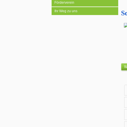
Förderverein
Ihr Weg zu uns
S
W