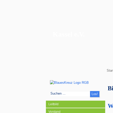
Blaues Kreuz
Kassel e.V.
Star
B
Leitbild
W
Vorstand