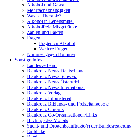
Alkohol und Gewalt
Mehrfachabhängigkeit
Was ist Therapie?
Alkohol in Lebensmittel
Alkoholfreie Mixgetränke
Zahlen und Fakten
Fragen
Fragen zu Alkohol
Weitere Fragen
Nummer gegen Kummer
Sonstige Infos
Landesverband
Blaukreuz News Deutschland
Blaukreuz News Schweiz
Blaukreuz News Österreich
Blaukreuz News International
Blaukreuz Verlag
Blaukreuz Infomaterial
Blaukreuz Bildungs- und Freizeitangebote
Blaukreuz Chronik
Blaukreuz Co-Organisationen/Links
Buchtipp des Monats
Sucht- und Drogenbeauftragte(r) der Bundesregierung
Einblicke
Bibel