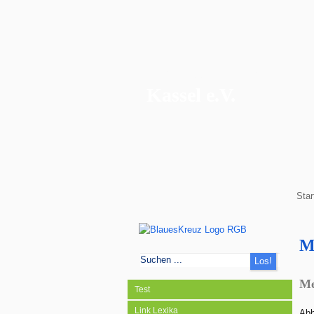
Blaues Kreuz
Kassel e.V.
Star
M
Me
Test
Link Lexika
Abh