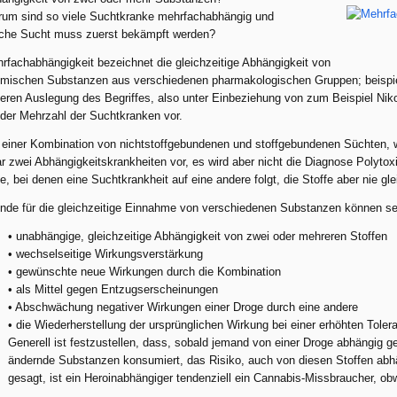
um sind so viele Suchtkranke mehrfachabhängig und
che Sucht muss zuerst bekämpft werden?
rfachabhängigkeit bezeichnet die gleichzeitige Abhängigkeit von
mischen Substanzen aus verschiedenen pharmakologischen Gruppen; beispiel
eren Auslegung des Begriffes, also unter Einbeziehung von zum Beispiel Niko
 der Mehrzahl der Suchtkranken vor.
 einer Kombination von nichtstoffgebundenen und stoffgebundenen Süchten, w
r zwei Abhängigkeitskrankheiten vor, es wird aber nicht die Diagnose Polytoxi
le, bei denen eine Suchtkrankheit auf eine andere folgt, die Stoffe aber nie gl
nde für die gleichzeitige Einnahme von verschiedenen Substanzen können se
• unabhängige, gleichzeitige Abhängigkeit von zwei oder mehreren Stoffen
• wechselseitige Wirkungsverstärkung
• gewünschte neue Wirkungen durch die Kombination
• als Mittel gegen Entzugserscheinungen
• Abschwächung negativer Wirkungen einer Droge durch eine andere
• die Wiederherstellung der ursprünglichen Wirkung bei einer erhöhten Toler
Generell ist festzustellen, dass, sobald jemand von einer Droge abhängig 
ändernde Substanzen konsumiert, das Risiko, auch von diesen Stoffen abhän
gesagt, ist ein Heroinabhängiger tendenziell ein Cannabis-Missbraucher, obw