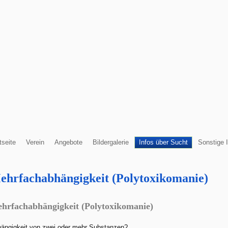
tseite
Verein
Angebote
Bildergalerie
Infos über Sucht
Sonstige 
ehrfachabhängigkeit (Polytoxikomanie)
hrfachabhängigkeit (Polytoxikomanie)
ängigkeit von zwei oder mehr Substanzen?