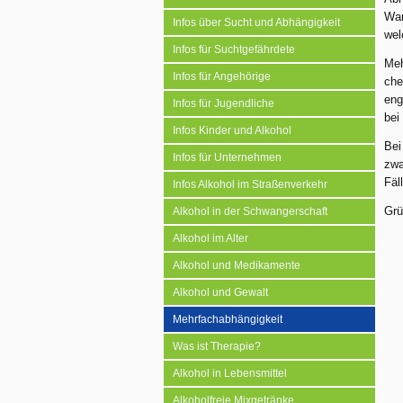
War
Infos über Sucht und Abhängigkeit
wel
Infos für Suchtgefährdete
Meh
Infos für Angehörige
che
eng
Infos für Jugendliche
bei
Infos Kinder und Alkohol
Bei
Infos für Unternehmen
zwa
Fäl
Infos Alkohol im Straßenverkehr
Grü
Alkohol in der Schwangerschaft
Alkohol im Alter
Alkohol und Medikamente
Alkohol und Gewalt
Mehrfachabhängigkeit
Was ist Therapie?
Alkohol in Lebensmittel
Alkoholfreie Mixgetränke