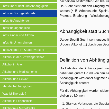
nacheinem bestimmten Gefühls- un
Da Sucht nicht auf den Umgang mi
Infos über Sucht und Abhängigkeit
werden (z. B. Arbeitssucht, Spiels
Infos für Suchtgefährdete
Prozess: Erfahrung – Wiederholun
Infos für Angehörige
Infos für Jugendliche
Abhängigkeit statt Such
Infos Kinder und Alkohol
Da der Begriff Sucht sehr unspezif
Infos für Unternehmen
Drogen, Alkohol …) durch den Begri
Infos Alkohol im Straßenverkehr
Alkohol in der Schwangerschaft
Definition von Abhängi
Alkohol im Alter
Die Definition der Abhängigkeit du
Alkohol und Medikamente
daher aus gutem Grund von den K
Abhängigkeit wird dabei allgemein 
Alkohol und Gewalt
Abhängigkeit besteht.
Mehrfachabhängigkeit
Für die Abhängigkeit werden siebe
Was ist Therapie?
stellen zu können:
Alkohol in Lebensmittel
Starkes Verlangen, die Substa
Alkoholfreie Mixgetränke