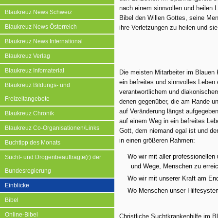
nach einem sinnvollen und heilen L
Blaukreuz News Schweiz
Bibel den Willen Gottes, seine Me
Blaukreuz News Österreich
ihre Verletzungen zu heilen und si
Blaukreuz News International
Blaukreuz Verlag
Blaukreuz Infomaterial
Die meisten Mitarbeiter im Blauen
ein befreites und sinnvolles Leben
Blaukreuz Bildungs- und
verantwortlichem und diakonischem
Freizeitangebote
denen gegenüber, die am Rande uns
auf Veränderung längst aufgegeben
Blaukreuz Chronik
auf einem Weg in ein befreites Le
Blaukreuz Co-Organisationen/Links
Gott, dem niemand egal ist und der
in einen größeren Rahmen:
Buchtipp des Monats
Wo wir mit aller professionelle
Sucht- und Drogenbeauftragte(r) der
und Wege, Menschen zu errei
Bundesregierung
Wo wir mit unserer Kraft am End
Einblicke
Wo Menschen unser Hilfesystem 
Bibel
Online-Bibel
Christliche Suchtkrankenhilfe im 