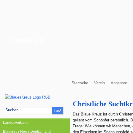
Blaues Kreuz
Kassel e.V.
Startseite
Verein
Angebote
Christliche Suchtk
Das Blaue Kreuz ist durch Christe
geliebt vom Schöpfer persönlich. D
Landesverband
Frage: Wie können wir Menschen, di
Blaukreuz News Deutschland
den Einzelnen im Spannungsfeld se