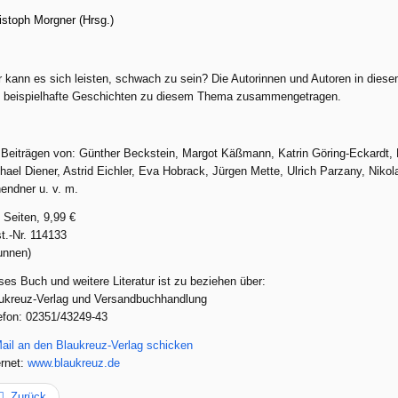
istoph Morgner (Hrsg.)
 kann es sich leisten, schwach zu sein? Die Autorinnen und Autoren in dies
 beispielhafte Geschichten zu diesem Thema zusammengetragen.
 Beiträgen von: Günther Beckstein, Margot Käßmann, Katrin Göring-Eckardt,
hael Diener, Astrid Eichler, Eva Hobrack, Jürgen Mette, Ulrich Parzany, Niko
endner u. v. m.
 Seiten, 9,99 €
t.-Nr. 114133
unnen)
ses Buch und weitere Literatur ist zu beziehen über:
ukreuz-Verlag und Versandbuchhandlung
efon: 02351/43249-43
ail an den Blaukreuz-Verlag schicken
ernet:
www.blaukreuz.de
Zurück