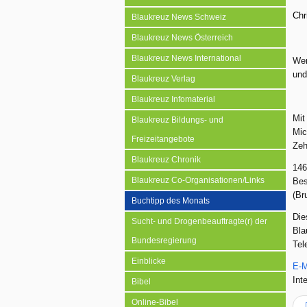
Chr
Blaukreuz News Schweiz
Blaukreuz News Österreich
Blaukreuz News International
Wer
und
Blaukreuz Verlag
Blaukreuz Infomaterial
Mit
Blaukreuz Bildungs- und
Mic
Freizeitangebote
Zeh
Blaukreuz Chronik
146
Blaukreuz Co-Organisationen/Links
Bes
(Br
Buchtipp des Monats
Die
Sucht- und Drogenbeauftragte(r) der
Bla
Bundesregierung
Tel
Einblicke
E-M
Int
Bibel
Online-Bibel