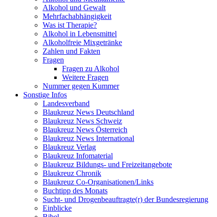
Alkohol und Gewalt
Mehrfachabhängigkeit
Was ist Therapie?
Alkohol in Lebensmittel
Alkoholfreie Mixgetränke
Zahlen und Fakten
Fragen
Fragen zu Alkohol
Weitere Fragen
Nummer gegen Kummer
Sonstige Infos
Landesverband
Blaukreuz News Deutschland
Blaukreuz News Schweiz
Blaukreuz News Österreich
Blaukreuz News International
Blaukreuz Verlag
Blaukreuz Infomaterial
Blaukreuz Bildungs- und Freizeitangebote
Blaukreuz Chronik
Blaukreuz Co-Organisationen/Links
Buchtipp des Monats
Sucht- und Drogenbeauftragte(r) der Bundesregierung
Einblicke
Bibel